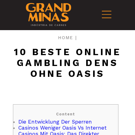
HOME
|
10 BESTE ONLINE
GAMBLING DENS
OHNE OASIS
Content
Die Entwicklung Der Sperren
Casinos Weniger Oasis Vs Internet
Casinos Mit Oasis: Das Direkter