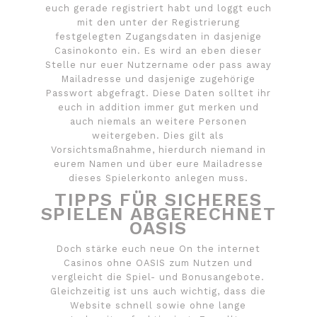
euch gerade registriert habt und loggt euch
mit den unter der Registrierung
festgelegten Zugangsdaten in dasjenige
Casinokonto ein. Es wird an eben dieser
Stelle nur euer Nutzername oder pass away
Mailadresse und dasjenige zugehörige
Passwort abgefragt. Diese Daten solltet ihr
euch in addition immer gut merken und
auch niemals an weitere Personen
weitergeben. Dies gilt als
Vorsichtsmaßnahme, hierdurch niemand in
eurem Namen und über eure Mailadresse
dieses Spielerkonto anlegen muss.
TIPPS FÜR SICHERES
SPIELEN ABGERECHNET
OASIS
Doch stärke euch neue On the internet
Casinos ohne OASIS zum Nutzen und
vergleicht die Spiel- und Bonusangebote.
Gleichzeitig ist uns auch wichtig, dass die
Website schnell sowie ohne lange