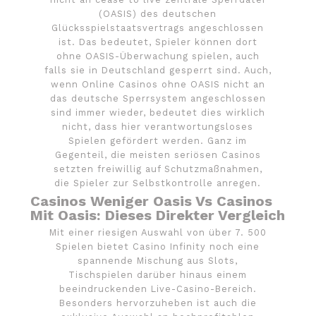
(OASIS) des deutschen
Glücksspielstaatsvertrags angeschlossen
ist. Das bedeutet, Spieler können dort
ohne OASIS-Überwachung spielen, auch
falls sie in Deutschland gesperrt sind. Auch,
wenn Online Casinos ohne OASIS nicht an
das deutsche Sperrsystem angeschlossen
sind immer wieder, bedeutet dies wirklich
nicht, dass hier verantwortungsloses
Spielen gefördert werden. Ganz im
Gegenteil, die meisten seriösen Casinos
setzten freiwillig auf Schutzmaßnahmen,
die Spieler zur Selbstkontrolle anregen.
Casinos Weniger Oasis Vs Casinos
Mit Oasis: Dieses Direkter Vergleich
Mit einer riesigen Auswahl von über 7. 500
Spielen bietet Casino Infinity noch eine
spannende Mischung aus Slots,
Tischspielen darüber hinaus einem
beeindruckenden Live-Casino-Bereich.
Besonders hervorzuheben ist auch die