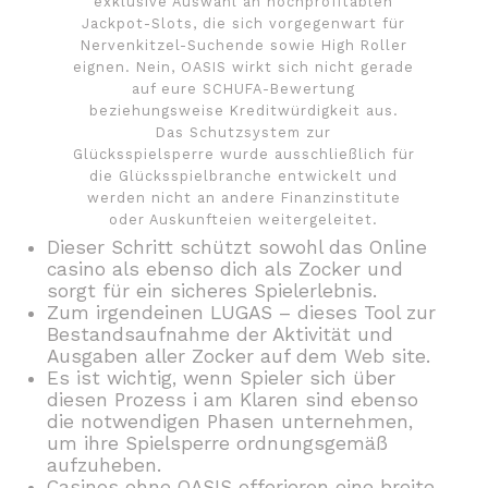
exklusive Auswahl an hochprofitablen
Jackpot-Slots, die sich vorgegenwart für
Nervenkitzel-Suchende sowie High Roller
eignen. Nein, OASIS wirkt sich nicht gerade
auf eure SCHUFA-Bewertung
beziehungsweise Kreditwürdigkeit aus.
Das Schutzsystem zur
Glücksspielsperre wurde ausschließlich für
die Glücksspielbranche entwickelt und
werden nicht an andere Finanzinstitute
oder Auskunfteien weitergeleitet.
Dieser Schritt schützt sowohl das Online
casino als ebenso dich als Zocker und
sorgt für ein sicheres Spielerlebnis.
Zum irgendeinen LUGAS – dieses Tool zur
Bestandsaufnahme der Aktivität und
Ausgaben aller Zocker auf dem Web site.
Es ist wichtig, wenn Spieler sich über
diesen Prozess i am Klaren sind ebenso
die notwendigen Phasen unternehmen,
um ihre Spielsperre ordnungsgemäß
aufzuheben.
Casinos ohne OASIS offerieren eine breite