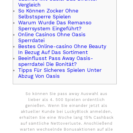
Vergleich
So Können Zocker Ohne
Selbstsperre Spielen
Warum Wurde Das Remanso
Sperrsystem Eingeführt?
Online Casinos Ohne Oasis
Sperrdatei
Bestes Online-casino Ohne Beauty
In Bezug Auf Das Sortiment
Beeinflusst Pass Away Oasis-
sperrdatei Die Bonität?
Tipps Für Sicheres Spielen Unter
Abzug Von Oasis
So können Sie pass away Auswahl aus
lieber als 4. 500 Spielen ordentlich
genießen. Wenn Sie einander jetzt als
aktueller Kunde bei LuckyBlock anmelden,
erhalten Sie eine Woche lang 15% Cashback
auf sämtliche Nettoverluste. Anschließend
warten wechselnde Bonusaktionen auf alle