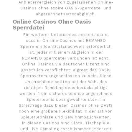
Anbietervergleich von zugelassenen Online-
Casinos ohne expire OASIS-Sperrdatei und
abgerechnet Datenabgleich.
Online Casinos Ohne Oasis
Sperrdatei
Ein weiterer Unterschied besteht darin,
dass in On-line Casinos mit REMANSO
Sperre ein Identitätsnachweis erforderlich
ist, jeder mit einem Abgleich in der
REMANSO Sperrdatei verbunden ist echt.
Online Casinos via deutscher Lizenz sind
gesetzlich verpflichtet, a great das OASIS
Sperrsystem angeschlossen zu sein. Diese
Unterschiede sollten bei der Wahl des
richtigen Gambling dens berücksichtigt
werden, 1 ein sicheres ebenso angenehmes
Spielerlebnis über gewährleisten. Im
Streitfrage dazu bieten Casinos ohne OASIS
noch eine größere Flexibilität in der art von
Spielerlebnisse und Gewinnmöglichkeiten.
In diesen Casinos sind Slots, Tischspiele
und Live Gambling establishment jederzeit