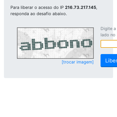
Para liberar o acesso
do IP
216.73.217.145
,
responda ao desafio abaixo.
Digite 
lado no
[trocar imagem]