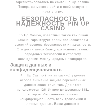
зарегистрировались на сайте Pin Up Казино.
Теперь вы можете войти в свой аккаунт и
начать игру.
БЕЗОПАСНОСТЬ И
НАДЕЖНОСТЬ PIN UP
CASINO
Pin Up Casino, известный также как пинап
казино, гарантирует своим пользователям
высокий уровень безопасности и надежности.
Это достигается благодаря использованию
передовых технологий и строгому
соблюдению международных стандартов.
Защита данных и
конфиденциальность
Pin Up Casino (пин ап казино) уделяет
особое внимание защите персональных
данных своих клиентов. Для этого
используется 128-битное шифрование SSL,
которое обеспечивает полную
конфиденциальность всех транзакций и
личных данных. Ваши данные в