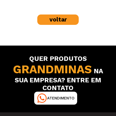
voltar
QUER PRODUTOS
GRANDMINAS
NA
SUA EMPRESA? ENTRE EM
CONTATO
ATENDIMENTO