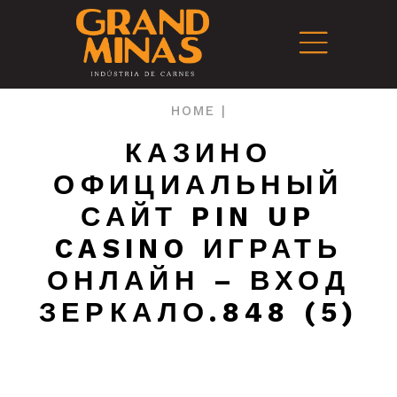
HOME
|
КАЗИНО
ОФИЦИАЛЬНЫЙ
САЙТ PIN UP
CASINO ИГРАТЬ
ОНЛАЙН – ВХОД
ЗЕРКАЛО.848 (5)