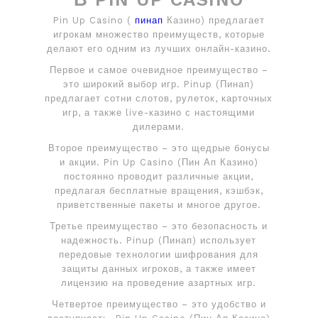
Pin Up Casino (
пинап
Казино) предлагает
игрокам множество преимуществ, которые
делают его одним из лучших онлайн-казино.
Первое и самое очевидное преимущество –
это широкий выбор игр. Pinup (Пинап)
предлагает сотни слотов, рулеток, карточных
игр, а также live-казино с настоящими
дилерами.
Второе преимущество – это щедрые бонусы
и акции. Pin Up Casino (Пин Ап Казино)
постоянно проводит различные акции,
предлагая бесплатные вращения, кэшбэк,
приветственные пакеты и многое другое.
Третье преимущество – это безопасность и
надежность. Pinup (Пинап) использует
передовые технологии шифрования для
защиты данных игроков, а также имеет
лицензию на проведение азартных игр.
Четвертое преимущество – это удобство и