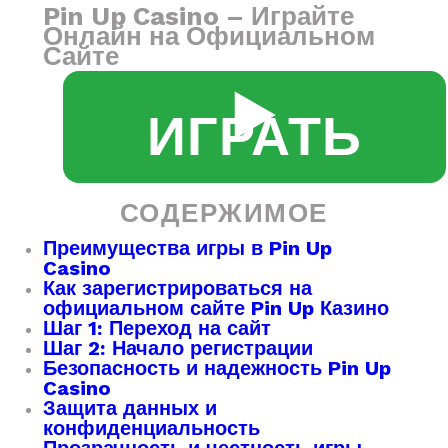
Pin Up Casino – Играйте
Онлайн на Официальном
Сайте
▶️
ИГРАТЬ
СОДЕРЖИМОЕ
Преимущества игры в Pin Up
Casino
Как зарегистрироваться на
официальном сайте Pin Up Казино
Шаг 1: Переход на сайт
Шаг 2: Начало регистрации
Безопасность и надежность Pin Up
Casino
Защита данных и
конфиденциальность