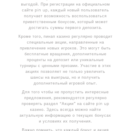
выгодой. При регистрации на официальном
сайте pin up, каждый новый пользователь
получает возможность воспользоваться
приветственным бонусом, который может
достигать суммы первого депозита.
Кроме того, пинап казино регулярно проводит
специальные акции, направленные на
привлечение новых игроков. Это могут быть
бесплатные вращения, дополнительные
проценты на депозит или уникальные
турниры с ценными призами. Участие в этих
акциях позволяет не только увеличить
шансы на выигрыш, но и получить
дополнительный игровой опыт.
Для того чтобы не пропустить интересные
предложения, рекомендуется регулярно
проверять раздел “Акции” на сайте pin up
казино. Здесь всегда можно найти
актуальную информацию о текущих бонусах
и условиях их получения.
Важно помнить, что каждый бонус и акция