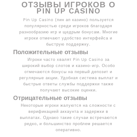
ОТЗЫВЫ ИГРОКОВ О
PIN UP CASINO
Pin Up Casino (пин ап казино) пользуется
популярностью среди игроков благодаря
разнообразию игр и щедрым бонусам. Многие
игроки отмечают удобство интерфейса и
быструю поддержку.
Положительные отзывы
Игроки часто хвалят Pin Up Casino за
широкий выбор слотов и казино-игр. Особо
отмечаются бонусы на первый депозит и
регулярные акции. Удобная система выплат и
быстрые ответы службы поддержки также
получают высокие оценки.
Отрицательные отзывы
Некоторые игроки жалуются на сложности с
верификацией аккаунта и задержки в
выплатах. Однако такие случаи встречаются
редко, и большинство проблем решается
оперативно.